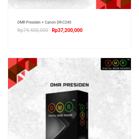
DMR Presiden + Canon DR-C240
Rp
74,400,000
Rp
37,200,000
SALE!