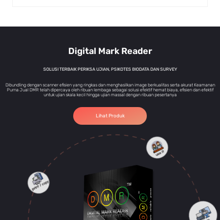
Digital Mark Reader
SOLUSI TERBAIK PERIKSA UJIAN, PSIKOTES BIODATA DAN SURVEY
Dibundling dengan scanner efisien yang ringkas dan menghasilkan image berkualitas serta akurat Keamanan
Purna Jual DMR telah dipercaya oleh ribuan lembaga sebagai solusi efektif hemat biaya, efisien dan efektif
untuk ujian skala kecil hingga ujian massal dengan ribuan pesertanya
Lihat Produk