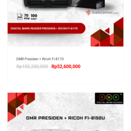
DMR Presiden + Ricoh Fi-8170
Rp
105,200,000
Rp
52,600,000
SALE!